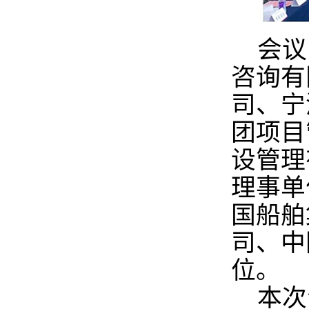
会议
咨询有
司、宁
团项目
设管理
理事单
国船舶
司、中
位。
本次