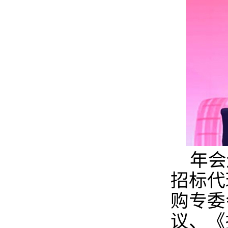
年会
招标代
购专委
议、《