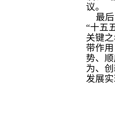
议。
最后
“十五
关键之
带作用
势、顺
为、创
发展实