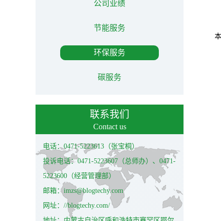
公司业绩
节能服务
环保服务
碳服务
联系我们
Contact us
电话：0471-5223613（张宝桐）
投诉电话：0471-5223607（总师办）、0471-
5223600（经营管理部）
邮箱：imzs@blogtechy.com
网址：//blogtechy.com/
地址：内蒙古自治区呼和浩特市赛罕区鄂尔