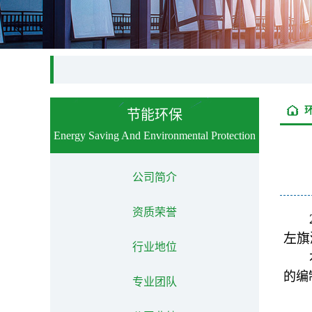
节能环保
Energy Saving And Environmental Protection
公司简介
资质荣誉
左旗
行业地位
的编
专业团队