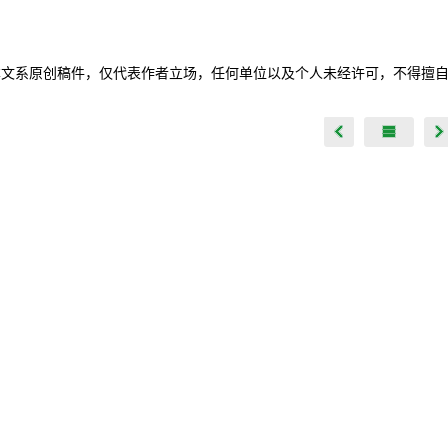
本文系原创稿件，仅代表作者立场，任何单位以及个人未经许可，不得擅