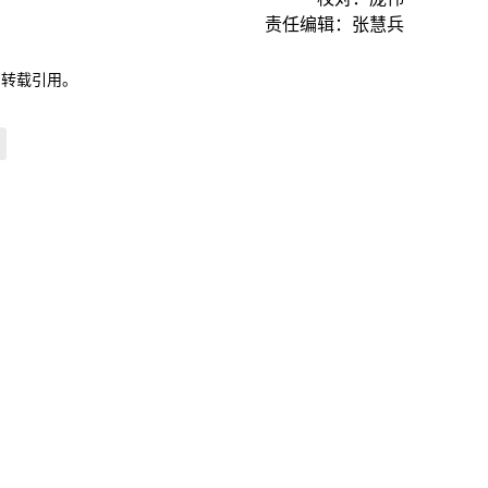
责任编辑：张慧兵
自转载引用。