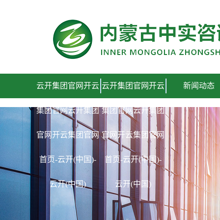
云开集团官网开云集团官网首页-云开(中国)
云开集团官网开云
云开集团官网开云
新闻动态
集团官网云开集团
集团官网云开集团
官网开云集团官网
官网开云集团官网
首页-云开(中国)-
首页-云开(中国)-
云开(中国)
云开(中国)