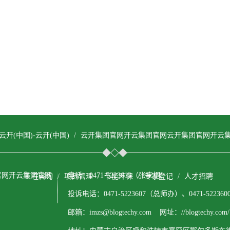
(中国)-云开(中国)
/
云开集团官网开云集团官网云开集团官网开云集团
集团官网开云集团官网
电话：0471-5223613（张宝桐）
/
工程咨询
/
项目管理
/
节能环保
/
专家登记
/
人才招聘
投诉电话：0471-5223607（总师办）、0471-522
邮箱：imzs@blogtechy.com 网址：//blogtechy.com/