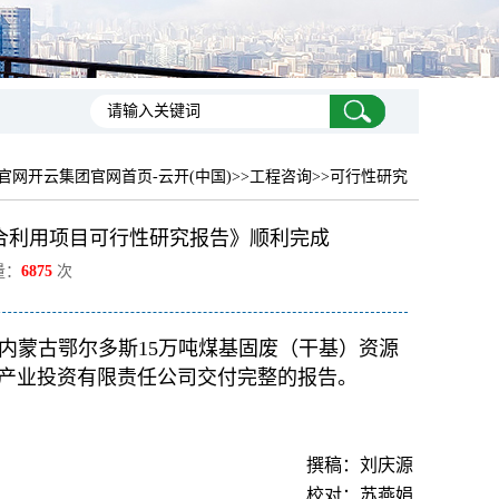
官网开云集团官网首页-云开(中国)
>>工程咨询>>可行性研究
合利用项目可行性研究报告》顺利完成
量：
6875
次
内蒙古鄂尔多斯15万吨煤基固废（干基）资源
产业投资有限责任公司交付完整的报告。
撰稿：刘庆源
校对：苏燕娟