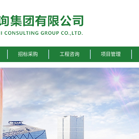
招标采购
工程咨询
项目管理