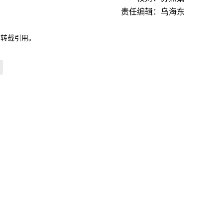
责任编辑：乌海东
自转载引用。