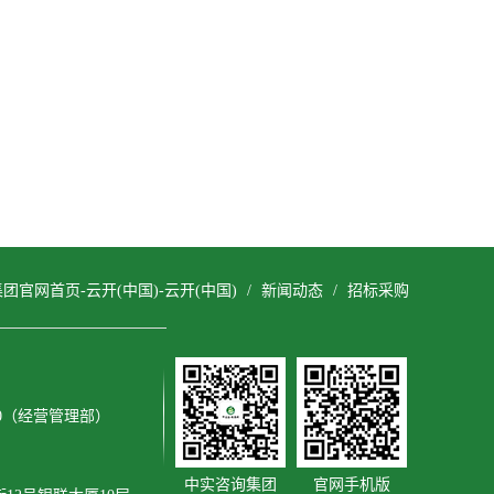
官网首页-云开(中国)-云开(中国)
/
新闻动态
/
招标采购
3600（经营管理部）
中实咨询集团
官网手机版