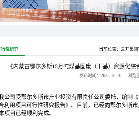
可行性研究
当前位置：
云开集团
《内蒙古鄂尔多斯15万吨煤基固废（干基）资源化综
发布时间：2025-10-10 浏览
我公司受鄂尔多斯市产业投资有限责任公司委托，编制《
合利用项目可行性研究报告》。目前，已经向鄂尔多斯市
本项目已经顺利完成。