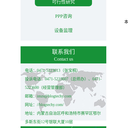
可行性研究
PPP咨询
设备监理
联系我们
Contact us
电话：0471-5223613（张宝桐）
投诉电话：0471-5223607（总师办）、0471-
5223600（经营管理部）
邮箱：imzs@blogtechy.com
网址：//blogtechy.com/
地址：内蒙古自治区呼和浩特市赛罕区鄂尔
多斯东街12号银联大厦10层