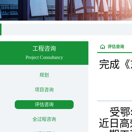
评估咨询
工程咨询
Project Consultancy
完成《
规划
项目咨询
评估咨询
受鄂
全过程咨询
近日高