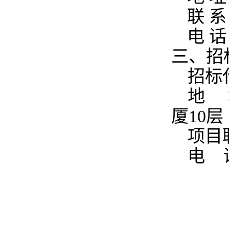
联 
电 话：
三、招
招标
地 
厦10层
项目
电 话