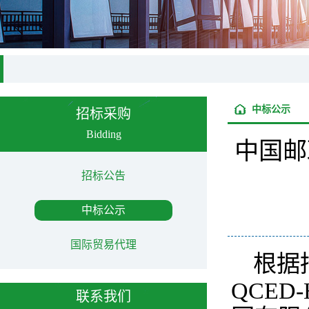
中标公示
招标采购
Bidding
中国邮
招标公告
中标公示
国际贸易代理
根据
QCED-H
联系我们