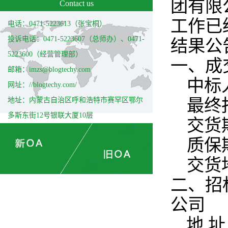
团有限
Contact us
工作已
电话：0471-5223613（张宝桐）
投诉电话：0471-5223607（总师办）、0471-
结果公
5223600（经营管理部）
一、成
邮箱：imzs@blogtechy.com
中标
网址：//blogtechy.com/
最终报
地址：内蒙古自治区呼和浩特市赛罕区鄂尔
多斯东街12号银联大厦10层
交货
质保
交货
二、招
公司
地 