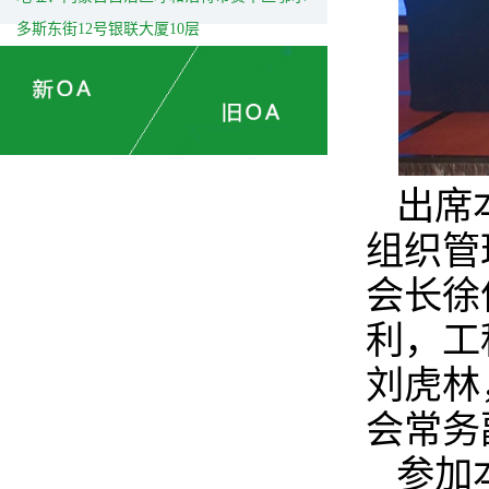
多斯东街12号银联大厦10层
出席
组织管
会长徐
利，工
刘虎林
会常务
参加