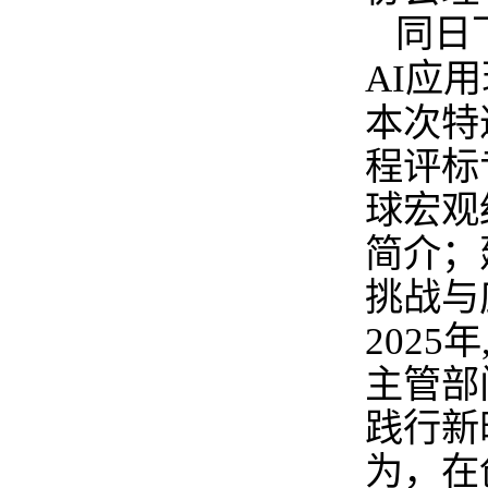
同日
AI应
本次特
程评标
球宏观
简介；
挑战与
202
主管部
践行新
为，在