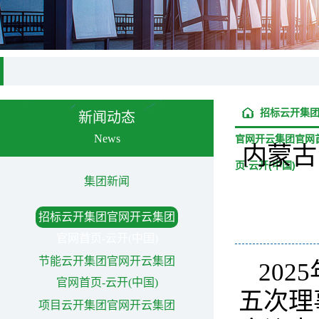
招标云开集
新闻动态
News
官网开云集团官网
内蒙古
页-云开(中国)
集团新闻
招标云开集团官网开云集团
官网首页-云开(中国)
节能云开集团官网开云集团
20
官网首页-云开(中国)
五次理
项目云开集团官网开云集团