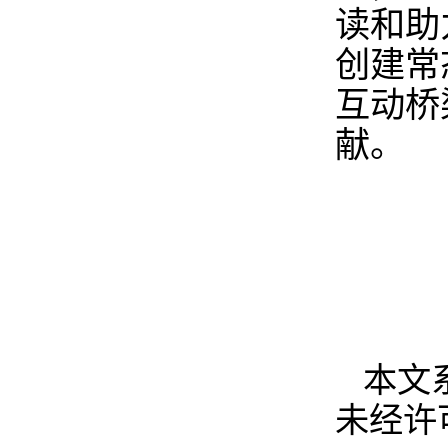
读和助
创建常
互动桥
献。
本文
未经许