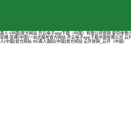
真人·(中国)官方网站
开云电子app下载（中国）有限公司官网
星空体育(中国
亚搏-亚搏(中国)一站式服务官方网站
开云电子app下载中国有限公司
云
人(中国)官方网站
AG真人国际(中国)官方网站
云开官网_云开（中国）