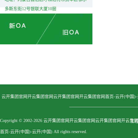
多斯东街12号银联大厦10层
云开集团官网开云集团官网云开集团官网开云集团官网首页-云开(中国)-云
Copyright © 2002-2026 云开集团官网开云集团官网云开集团官网开云集
/
工
首页-云开(中国)-云开(中国) All rights reserved.