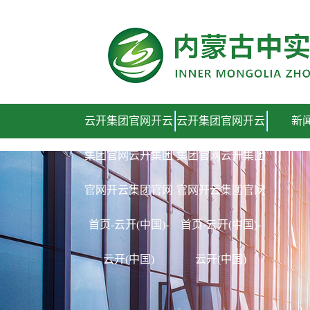
云开集团官网开云集团官网首页-云开(中国)
云开集团官网开云
云开集团官网开云
新
集团官网云开集团
集团官网云开集团
官网开云集团官网
官网开云集团官网
首页-云开(中国)-
首页-云开(中国)-
云开(中国)
云开(中国)