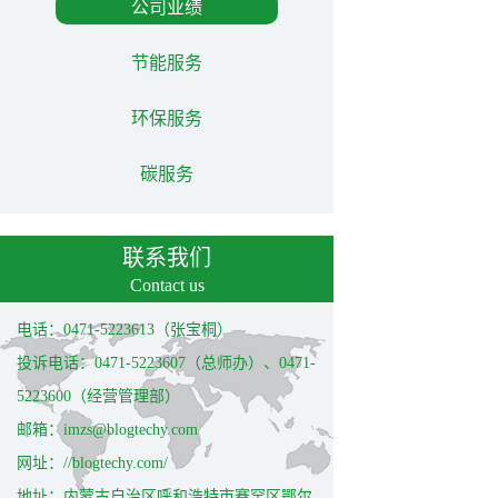
公司业绩
节能服务
环保服务
碳服务
联系我们
Contact us
电话：0471-5223613（张宝桐）
投诉电话：0471-5223607（总师办）、0471-
5223600（经营管理部）
邮箱：imzs@blogtechy.com
网址：//blogtechy.com/
地址：内蒙古自治区呼和浩特市赛罕区鄂尔