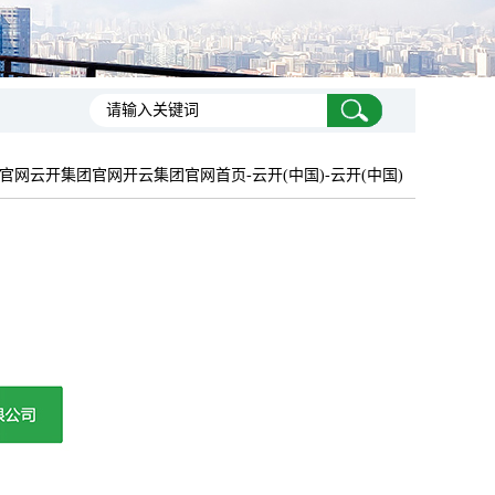
官网云开集团官网开云集团官网首页-云开(中国)-云开(中国)