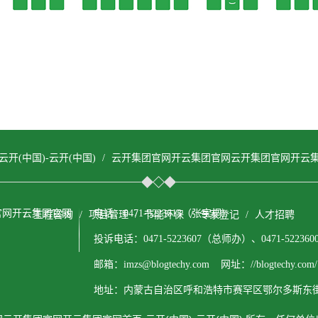
(中国)-云开(中国)
/
云开集团官网开云集团官网云开集团官网开云集团
集团官网开云集团官网
电话：0471-5223613（张宝桐）
/
工程咨询
/
项目管理
/
节能环保
/
专家登记
/
人才招聘
投诉电话：0471-5223607（总师办）、0471-522
邮箱：imzs@blogtechy.com 网址：//blogtechy.com/
地址：内蒙古自治区呼和浩特市赛罕区鄂尔多斯东街1