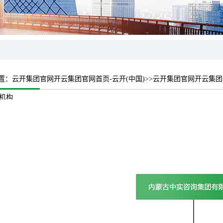
置：
云开集团官网开云集团官网首页-云开(中国)
>>云开集团官网开云集团
织机构
组织机构